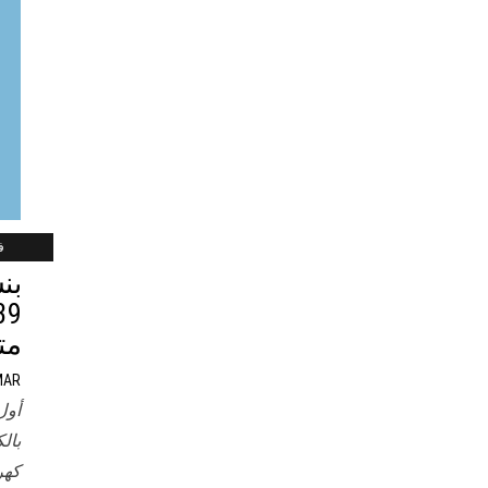
فب
بن
مت
MAR
أول
بال
كهر