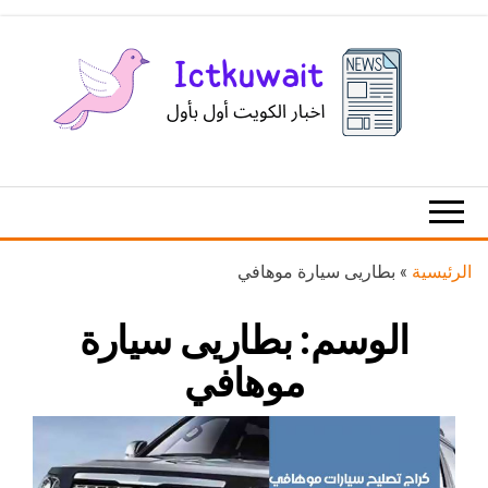
Ski
t
th
conten
اخبار
اخبار
الكويت
تكنولوجيا
المعلومات
والاتصالات
الرئيسية
»
بطاريى سيارة موهافي
الوسم:
بطاريى سيارة
موهافي