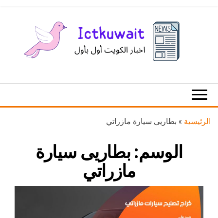
Ski
t
th
conten
اخبار
اخبار
الكويت
تكنولوجيا
المعلومات
والاتصالات
الرئيسية
»
بطاريى سيارة مازراتي
الوسم:
بطاريى سيارة
مازراتي