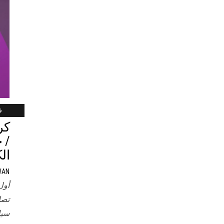
فب
/ 
ال
WAN
أول
تصل
سيا