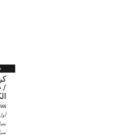
فب
/ 
ال
WAN
أول
تصل
سيا