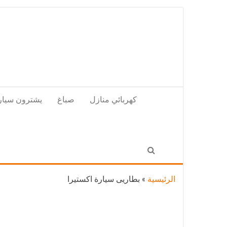
Skip
to
the
content
كهربائي منازل
صباغ
يشترون سيار
الرئيسية
»
بطاريى سيارة اكستيرا