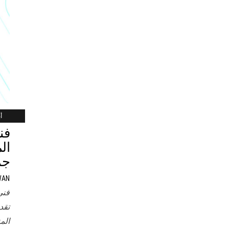
أب
فن
جم
WAN
فني
تقد
الم