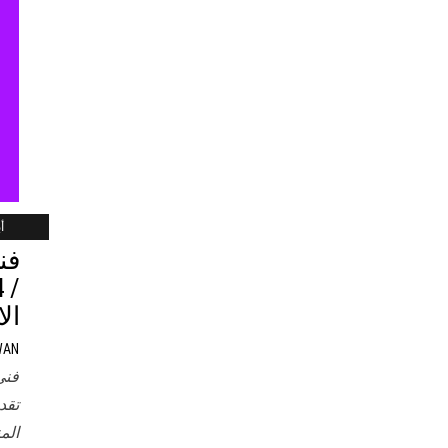
أب
فن
ال
WAN
فني
تقد
الم