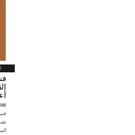
أب
فن
أع
WAN
فني
تقد
الم