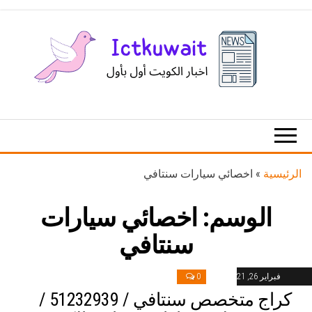
Ski
t
th
conten
اخبار
اخبار
الكويت
تكنولوجيا
المعلومات
والاتصالات
الرئيسية
»
اخصائي سيارات سنتافي
الوسم:
اخصائي سيارات
سنتافي
فبراير 26, 2021
0
كراج متخصص سنتافي / 51232939‬ /