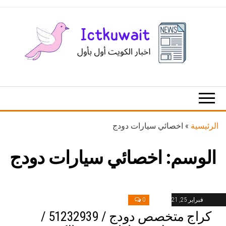
Ski
t
th
conten
اخبار
اخبار
الكويت
تكنولوجيا
المعلومات
والاتصالات
الرئيسية
»
اخصائي سيارات دودج
الوسم:
اخصائي سيارات دودج
فبراير 25, 2021
0
كراج متخصص دودج / 51232939‬ /