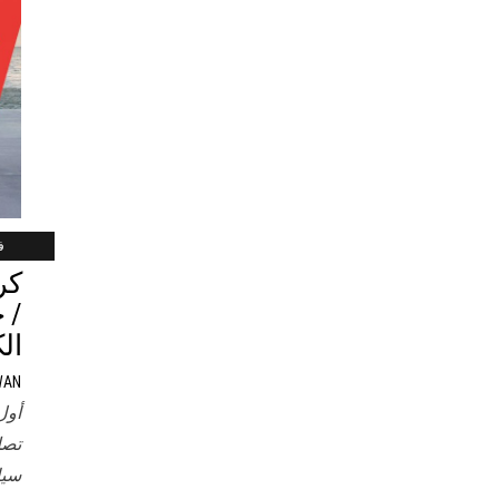
فب
/ 
ال
WAN
أول
تصل
سيا