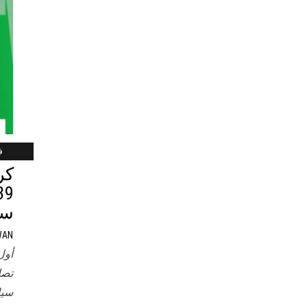
فب
كر
سو
WAN
أول
تصل
سيا