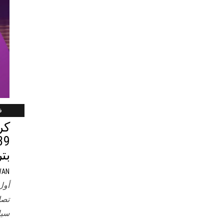
فب
كر
بت
WAN
أول
تصل
سيا