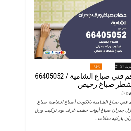
ريل 21, 2021
0
رقم فني صباغ الشامية / 66405052
شطر صباغ رخيص
By
R
 فني صباغ الشامية بالكويت أصباغ الشامية صباغ
زل جدران صباغ أبواب خشب غرف نوم تركيب ورق
ان باركيه دهانات…