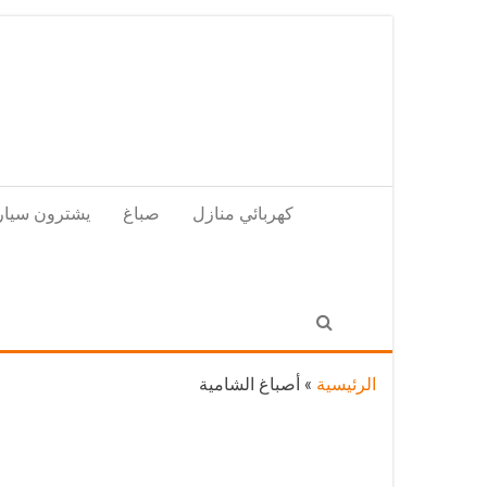
Skip
to
the
content
كهربائي منازل
صباغ
يشترون سيار
الرئيسية
»
أصباغ الشامية