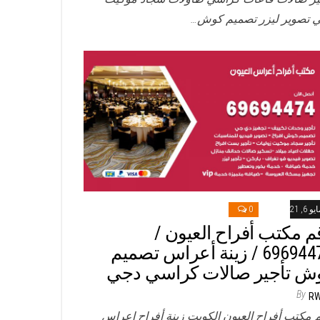
 تصوير ليزر تصميم كوش…
و 6, 2021
0
م مكتب أفراح العيون /
69694474 / زينة أعراس تصميم
ش تأجير صالات كراسي دجي
By
R
 مكتب أفراح العيون الكويت زينة أفراح اعراس