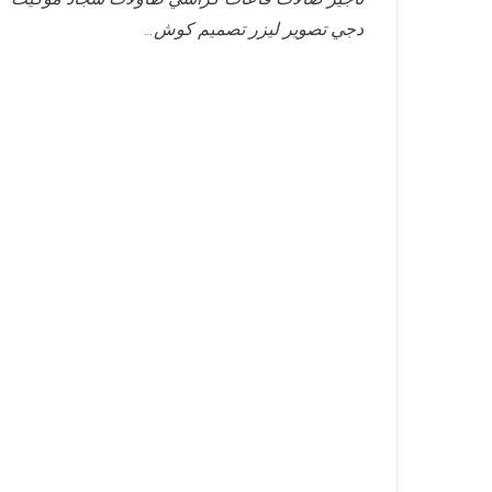
دجي تصوير ليزر تصميم كوش…