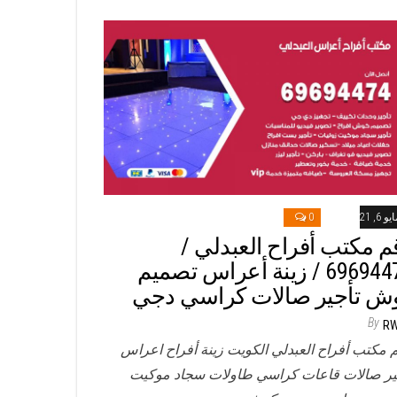
و 6, 2021
0
م مكتب أفراح العبدلي /
69694474 / زينة أعراس تصميم
ش تأجير صالات كراسي دجي
By
R
 مكتب أفراح العبدلي الكويت زينة أفراح اعراس
ير صالات قاعات كراسي طاولات سجاد موكيت