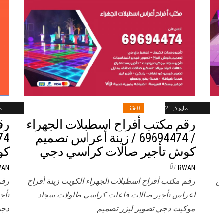
مايو 6, 2021
0
ماي
رقم مكتب أفراح اسطبلات الجهراء
رق
/ 69694474 / زينة أعراس تصميم
كوش تأجير صالات كراسي دجي
كو
By
WAN
RWAN
رقم مكتب أفراح اسطبلات الجهراء الكويت زينة أفراح
رقم
اعراس تأجير صالات قاعات كراسي طاولات سجاد
تأج
موكيت دجي تصوير ليزر تصميم…
دجي