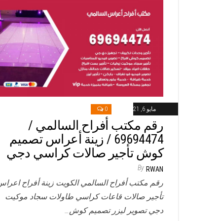
مايو 6, 2021
0
رقم مكتب أفراح السالمي /
69694474 / زينة أعراس تصميم
كوش تأجير صالات كراسي دجي
By
RWAN
رقم مكتب أفراح السالمي الكويت زينة أفراح اعراس
تأجير صالات قاعات كراسي طاولات سجاد موكيت
دجي تصوير ليزر تصميم كوش…