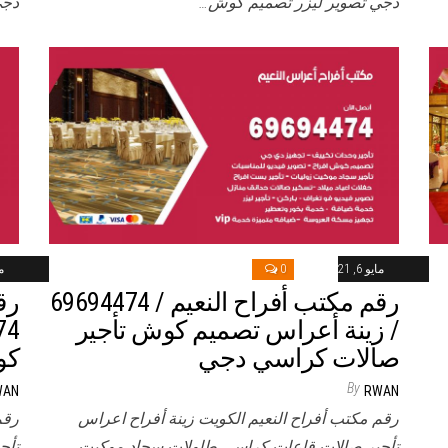
دجي تصوير ليزر تصميم كوش…
دجي
مايو 6, 2021
0
ماي
رقم مكتب أفراح النعيم / 69694474
رق
/ زينة أعراس تصميم كوش تأجير
صالات كراسي دجي
كو
By
WAN
RWAN
رقم مكتب أفراح النعيم الكويت زينة أفراح اعراس
رقم
تأجير صالات قاعات كراسي طاولات سجاد موكيت
تأج