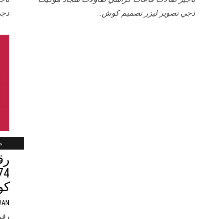
دجي تصوير ليزر تصميم كوش…
دجي
ماي
رق
كو
WAN
رقم