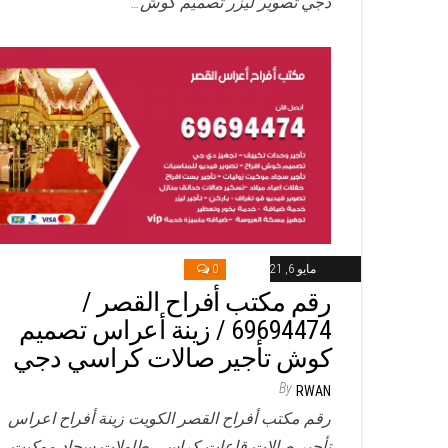
دجي تصوير ليزر تصميم كوش…
مايو 6, 2021
0
رقم مكتب أفراح القصر /
69694474 / زينة أعراس تصميم
كوش تأجير صالات كراسي دجي
By
RWAN
رقم مكتب أفراح القصر الكويت زينة أفراح اعراس
تأجير صالات قاعات كراسي طاولات سجاد موكيت