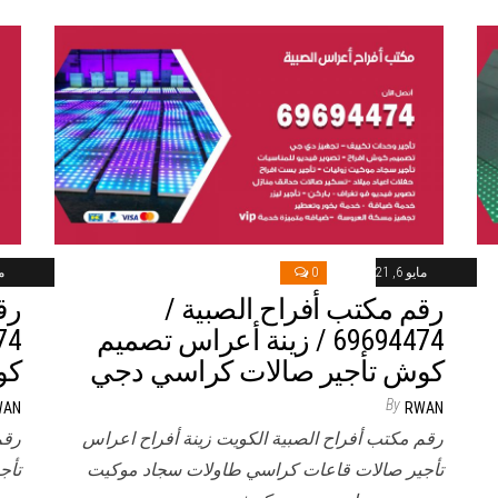
مايو 6, 2021
0
ماي
رقم مكتب أفراح الصبية /
رق
69694474 / زينة أعراس تصميم
كوش تأجير صالات كراسي دجي
كو
By
WAN
RWAN
رقم مكتب أفراح الصبية الكويت زينة أفراح اعراس
رقم
تأجير صالات قاعات كراسي طاولات سجاد موكيت
تأج