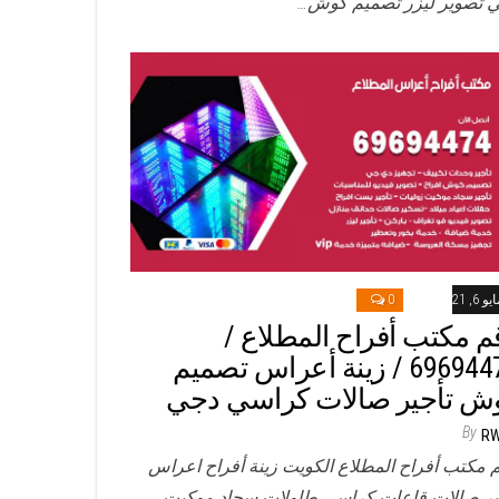
 تصوير ليزر تصميم كوش…
و 6, 2021
0
م مكتب أفراح المطلاع /
69694474 / زينة أعراس تصميم
ش تأجير صالات كراسي دجي
By
R
 مكتب أفراح المطلاع الكويت زينة أفراح اعراس
ير صالات قاعات كراسي طاولات سجاد موكيت