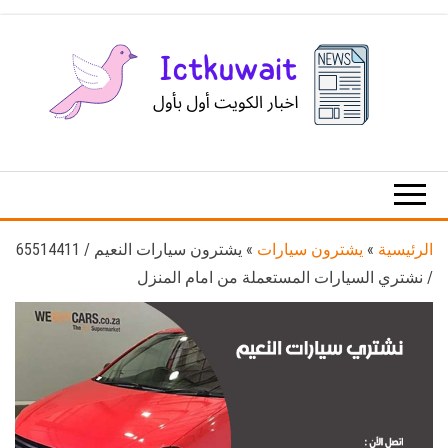
Ski
t
th
conten
اخبار
اخبار
الكويت
تكنولوجيا
المعلومات
والاتصالات
الرئيسية
»
يشترون سيارات
»
يشترون سيارات النعيم / 65514411
/ نشتري السيارات المستعملة من امام المنزل