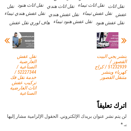
نقل اثاث تيماء
نقل اثاث هنود
نقل اثاث
نقل اثاث هندي
نقل
نقل عفش تيماء
نقل عفش هندي تيماء
عفش
نقل عفش هندي
نقل عفش هنود تيماء
نقل عفش هنود
هاف لوري نقل عفش
بنشر يجي البيت
نقل عفش
القصور /
العارضية
51232939‬ / كراج
الصناعية /
كهرباء وبنشر
52227344 /
متنقل القصور
خدمة نقل فك
تركيب عفش
اثاث العارضية
الصناعية
اترك تعليقاً
لن يتم نشر عنوان بريدك الإلكتروني.
الحقول الإلزامية مشار إليها
بـ
*