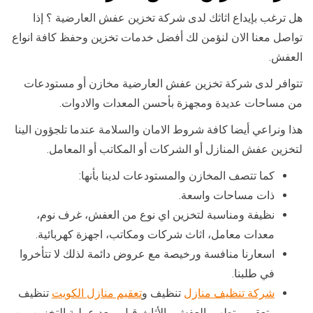
هل ترغب بإيداع اثاثك لدى شركة تخزين عفش العارضية ؟ إذا
تواصل معنا الان لنؤمن لك أفضل خدمات تخزين وحفظ كافة انواع
العفش.
تتوافر لدى شركة تخزين عفش العارضية مخازن أو مستودعات
من مساحات عديدة ومجهزة بأحسن المعدات والادوات.
هذا ونراعي أيضا كافة شروط الامان والسلامة عندما تلجؤون الينا
لتخزين عفش المنازل أو الشركات أو المكاتب أو المعامل.
كما تتصف المخازن والمستودعات لدينا بأنها:
ذات مساحات واسعة.
نظيفة ومناسبة لتخزين اي نوع من العفش، غرف نوم،
معدات معامل، اثاث شركات ومكاتب، اجهزة كهربائية.
اسعارنا منافسة ورخيصة مع عروض دائمة لذلك لا تتأخروا
في طلبنا.
شركة تنظيف منازل
تنظيف و
تعقيم منازل الكويت
تنظيف
وتعقيم وتطهير العفش والأثاث قبل وبعد عملية التخزين من