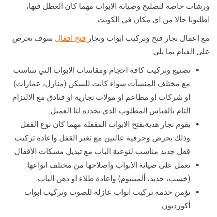
ورشات خاصة لتصليح وصيانة الابواب مهما كان العطل فيها،
اطلبونا حالا من اي مكان في الكويت.
مع اعمال نجار فتح وتركيب ابواب ونجار
فتح اقفال
سوف نحرص
على القيام بما يلي:
تصنيع وتركيب كافة احجام ومقاسات الابواب التي تتناسب
مع مختلف المنشآت سواء كانت للسكن (منازل، عمارات)
او شركات او مطاعم او مولات تجارية او فنادق مع الالتزام
التام بالقياس المطلوب الذي يحدده لنا العميل.
يقوم نجار هديةبفتح الابواب المقفلة مهما كان نوع القفل
وذلك بحرص وحرفية عاليين مع تغير القفل واعادة تركيب
قفل جديد مناسب لنوعية الباب مع تبديل مسكات الأقفال.
نعمل على صيانة الابواب واصلاحها من مختلف انواعها
(خشب، حديد، ألمينيوم) واعادة طلاء او دهن الباب.
نؤمن خدمة تركيب ابواب عازلة للصوت وتركيب ابواب
أكورديون.