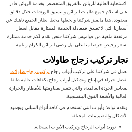
الاستجابة العالية للزبائن فالفريق المتخصص بخدمة الزبائن قادر
على استلام جميع طلبات الزبائن و تنسيق الورشات خلال دقائق
معدودة، هذا مايميز شركتنا و يجعلها محط انظار الجميع ناهيك عن
أسعارنا التي لا تصدق فمعادلة الخدمة الممتازة مقابل اسعار
مرتفعة ملغية من قواميس شركتنا فنحن نقدم لكم خدمة ممتازة
بسعر رخيص حرصا منا على نيل رضى الزبائن الكرام و تلبية
نجار تركيب زجاج طاولات
نعمل في شركتنا على تركيب أبواب زجاج
تركيب زجاج طاولات
بفضل خبراء في إنتاج وتشكيل أبواب زجاج بكفاءات عالية طبقا
بمعايير الجودة العالمية، والتي تتميز بمقاومتها للأمطار والحرارة
العالية والأشعة الفوق البنفسجية،
ونقدم نوافذ وأبواب التي تستخدم في كافة أنواع المباني وبجميع
الأشكال والتصميمات المختلفة.
توريد أبواب الزجاج وتركيب الأبواب السحابة.