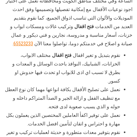
الساعة وفي مختلف مناطق الكويت ومحافظاته نعمل على اختيار
اجود نوعيات الأقفال مع إمكانية تفصيلها وتصميمها وفق احدث
الموديلات والألوان التي تناسب اذواق الجميع، كما نقوم بتقديم
العديد من الخدمات
فتح اقفال
وتركيب غالات ومسكات ابواب و
خزنات، أسعار مناسبة و مدروسة، نجارين و فني ديكور و عمال
صيانة و اصلاح في خدمتكم دوما، تواصلوا معنا الآن
65523233
.
نقوم بتبديل و تغير اقفال
فتح اقفال
مختلف الابواب،
الخزانات، الشبابيك، النوافذ باحدث الوسائل و المعدات و
بطرق لا تسبب اي اذى للابواب او تحدث فيها حدوش او
كسور.
نعمل على تصليح الأقفال بكافة انواعها مهما كان نوع العطل
مع تنظيف القفل و ازالة الجير و الصدأ المتراكم داخله و
حوله و الذي يسبب صعوبة لدى فتحه.
نعمل على توفير اكفأ العاملين المختصين الذين يعملون بكل
مهارة و احتراس و اتقان لتأمين افضل الخدمات.
نقوم بتوفير معدات متطورة و حديثة لعمليات تركيب و تغير