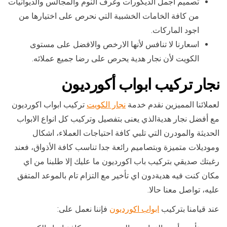
تصميم أجمل الديكورات وغرف النوم والمجالس والديوانيات
من كافة الخامات الخشبية التي نحرص على اختيارها من
اجود الماركات.
اسعارنا لا تنافس لأنها الارخص والافضل على مستوى
الكويت لأن نجار هدية يحرص على رضا جميع عملائه.
نجار تركيب ابواب أكورديون
لعملائنا المميزين نقدم خدمة
نجار الكويت
تركيب ابواب اكورديون
مع أفضل نجار هديةالذي يعنى بتفصيل وتركيب كل انواع الابواب
الحديثة والمودرن التي تلبي كافة احتياجات العملاء، اشكال
وموديلات متميزة وبتصاميم رائعة جدا تناسب كافة الأذواق، فعند
رغبتك صديقي بتركيب باب اكورديون ما عليك إلا طلبنا من اي
مكان كنت فيه هديةدون اي تأخير مع التزام تام بالموعد المتفق
عليه، تواصل معنا حالا.
عند قيامنا بتركيب
ابواب اكورديون
فإننا نعمل على: