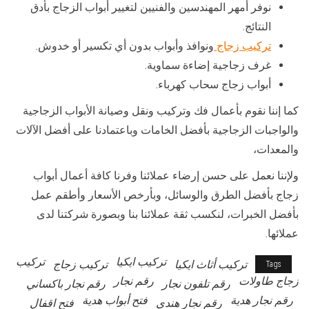
نوفر أمهر المهندسين والفنيين لتغيير أبواب الزجاج بأدق
النتائج.
تركيب زجاج
ونوافذ وأبواب بدون أي تكسير أو خدوش.
غرف زجاجية إضاءة سماوية.
أبواب زجاج سحاب كهرباء.
كما إننا نقوم بأعمال فك وتركيب ونقل وصيانة الأبواب الزجاجية
والواجبات الزجاجية بأفضل الخامات وباعتمادنا على أفضل الآلات
والمعدات،
ولإننا نعمل على حسن إرضاء عملائنا وفرنا كافة أعمال أبواب
زجاج بأفضل الطرق والوسائل، وبأرخص الأسعار وأطقم عمل
بأفضل الخبرات، لنكسب ثقة عملائنا بنا وبصورة شركتنا لدى
عملائها.
تركيب ايكيا
تركيب
تركيب أثاث ايكيا
تركيب زجاج
Tags
زجاج طاولات
رقم نجار
رقم تلفون نجار
رقم نجار باكساني
رقم نجار هدية
فتح أبواب هدية
رقم نجار هندي
فتح اقفال