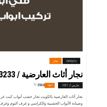
Category
نجار
نجار أثاث العارضية / 65523233 / رقم معلم نجار شاطر ورخيص
By
RWAN
مارس 2, 2021
0
نجار أثاث العارضية بالكويت نجار خشب أبواب كبت غرف 
وصيانة الأبواب الخشبية والكراسي و غرف النوم وغرف ا