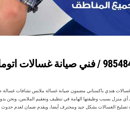
 غسالات هندي باكستاني مضمون صيانة غسالة ملابس نشافات غسالة صح
في أي منزل بسبب وظيفتها الهامة في تنظيف وتعقيم الملابس، ونحن بدو
ية تصليح الغسالات بشكل جيد ومحترف أيضا، ويقدم ضمان لعدم حدوث 