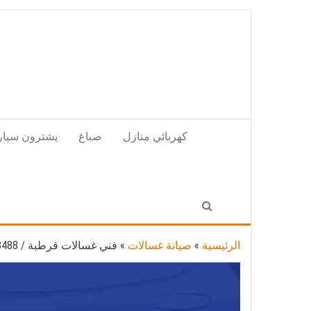
Skip
to
the
content
كهربائي منازل
صباغ
يشترون سيار
الرئيسية
»
صيانة غسالات
»
فني غسالات قرطبة / 98548488 / فني صيانة غسالات اتوماتيك هندي باكستاني