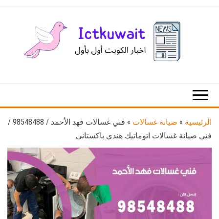
Ski
t
th
conten
اخبار
اخبار
الكويت
تكنولوجيا
المعلومات
والاتصالات
الرئيسية
»
صيانة غسالات
»
فني غسالات فهد الأحمد / 98548488 /
فني صيانة غسالات اتوماتيك هندي باكستاني