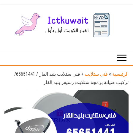
Ski
t
th
conten
اخبار
اخبار
الكويت
تكنولوجيا
المعلومات
والاتصالات
الرئيسية
»
فني ستلايت
»
فني ستلايت بنيد القار / 65651441/
تركيب صيانة برمجة ستلايت رسيفر بنيد القار