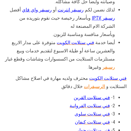
وصيانته وأيضا حل كافة مشاكله.
لذلك نضمن لكم
رسيفر انترنت
أو
رسيفر واي فاي
أفضل
رسيفر IPTV
وبأسعار رخيصة حيث نقوم بتوريده من
الشركة الام المصنعة له
وبأسعار منافسة ومناسبة للزبون.
أيضا خدمة
فني ستلايت الكويت
متوفرة على مدار الاربع
والعشرين ساعة أو طيلة الاسبوع لتقديم خدمات وبيع
مستلزمات الستلايت من اكسسوارات وشاشات وقطع غيار
رسيفر
وغيرها.
فني ستلايت الكويت
محترف ولديه مهارة في اصلاح مشاكل
الستلايت و
الرسيفرات
خلال دقائق
1-
فني ستلايت القرين
2-
فني ستلايت الفروانية
3-
فني ستلايت سلوى
4-
فني ستلايت كيفان
5-
فني ستلايت حولي