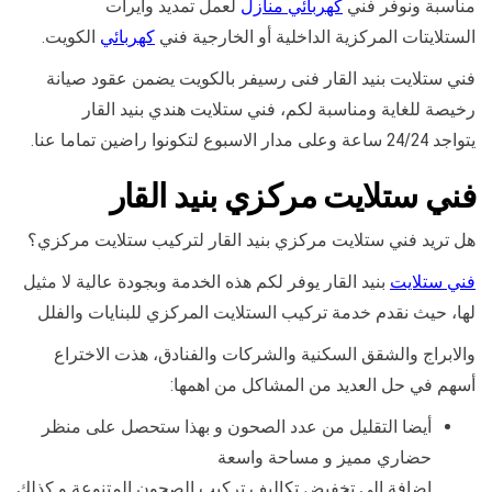
مناسبة ونوفر فني
كهربائي منازل
لعمل تمديد وايرات
الستلايتات المركزية الداخلية أو الخارجية فني
كهربائي
الكويت.
فني ستلايت بنيد القار فنى رسيفر بالكويت يضمن عقود صيانة
رخيصة للغاية ومناسبة لكم، فني ستلايت هندي بنيد القار
يتواجد 24/24 ساعة وعلى مدار الاسبوع لتكونوا راضين تماما عنا.
فني ستلايت مركزي بنيد القار
هل تريد فني ستلايت مركزي بنيد القار لتركيب ستلايت مركزي؟
فني ستلايت
بنيد القار يوفر لكم هذه الخدمة وبجودة عالية لا مثيل
لها، حيث نقدم خدمة تركيب الستلايت المركزي للبنايات والفلل
والابراج والشقق السكنية والشركات والفنادق، هذت الاختراع
أسهم في حل العديد من المشاكل من اهمها:
أيضا التقليل من عدد الصحون و بهذا ستحصل على منظر
حضاري مميز و مساحة واسعة
اضافة الى تخفيض تكاليف تركيب الصحون المتنوعة و كذلك