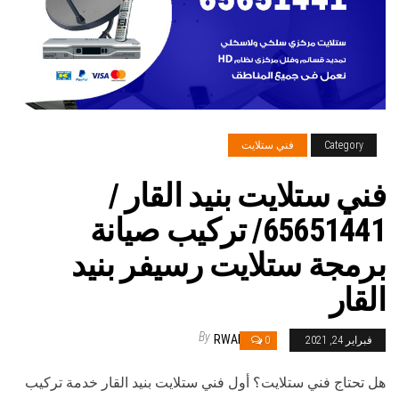
Category
فني ستلايت
فني ستلايت بنيد القار /
65651441/ تركيب صيانة
برمجة ستلايت رسيفر بنيد
القار
By
RWAN
فبراير 24, 2021
0
هل تحتاج فني ستلايت؟ أول فني ستلايت بنيد القار خدمة تركيب