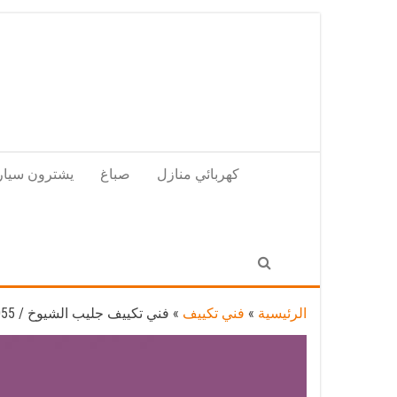
Skip
to
the
content
كهربائي منازل
صباغ
يشترون سيار
الرئيسية
»
فني تكييف
»
فني تكييف جليب الشيوخ / 98025055 / فني تكييف مركزي هندي جليب الشيوخ بالكويت