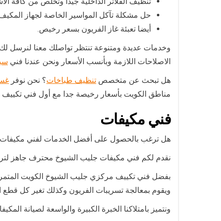
تنظيف الفلاتر الداخلية جيدا وتخلص من كافة الاشيا
حل مشكلة تآكل المواسير الخاصة لجهاز المكيف و
أيضا تعبئة غاز الفريون بسعر رخيص.
وخدمات عديدة ومتنوعة تنتظر تواصلك معنا لنرسل لك
الاصلاحات اللازمة وبأنسب الأسعار ونحن عندنا فني
سب
هل تبحث عن متخصص
تنظيف طباخات
؟ نحن نوفر
غسي
مناطق الكويت بأسعار رخيصة جدا مع أول فني تكييف ج
فني مكيفات
هل ترغب بالحصول على أفضل الخدمات لفني مكيفات
نقدم لكم فني مكيفات جليب الشيوخ محترف جاهز لتركيب
بفضل فني تكييف مركزي جليب الشيوخ الكويت المتمرس 
ويقوم بمعالجة تسريبات الفريون وكذلك تغير كل قطع ا
ونتميز بامتلاكنا الخبرة الكبيرة والواسعة لصيانة ال