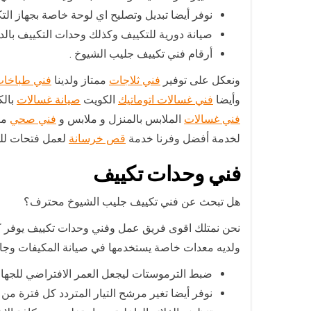
نوفر أيضا تبديل وتصليح اي لوحة خاصة بجهاز الت
صيانة دورية للتكييف وكذلك وحدات التكييف بالد
أرقام فني تكييف جليب الشيوخ .
ونعكل على توفير
فني ثلاجات
ممتاز ولدينا
فني طباخا
وأيضا
فني غسالات اتوماتيك
الكويت
صيانة غسالات
بال
فني غسالات
الملابس بالمنزل و ملابس و
فني صحي
مع
لخدمة أفضل وفرنا خدمة
قص خرسانة
لعمل فتحات للم
فني وحدات تكييف
هل تبحث عن فني تكييف جليب الشيوخ محترف؟
نحن نمتلك اقوى فريق عمل وفني وحدات تكييف يوفر كا
ولديه معدات خاصة يستخدمها في صيانة المكيفات وجاهز
ضبط الترموستات ليجعل العمر الافتراضي للجها
نوفر أيضا تغير مرشح التيار المتردد كل فترة م