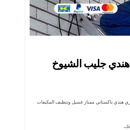
فني تكييف مركزي هندي جليب الشيوخ
ي هندي باكستاني ممتاز غسيل وتنظيف المكيفات
حك،