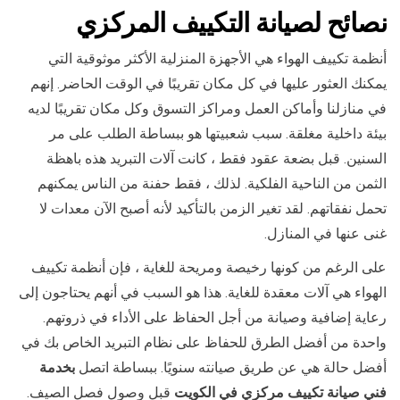
نصائح لصيانة التكييف المركزي
أنظمة تكييف الهواء هي الأجهزة المنزلية الأكثر موثوقية التي
يمكنك العثور عليها في كل مكان تقريبًا في الوقت الحاضر. إنهم
في منازلنا وأماكن العمل ومراكز التسوق وكل مكان تقريبًا لديه
بيئة داخلية مغلقة. سبب شعبيتها هو ببساطة الطلب على مر
السنين. قبل بضعة عقود فقط ، كانت آلات التبريد هذه باهظة
الثمن من الناحية الفلكية. لذلك ، فقط حفنة من الناس يمكنهم
تحمل نفقاتهم. لقد تغير الزمن بالتأكيد لأنه أصبح الآن معدات لا
غنى عنها في المنازل.
على الرغم من كونها رخيصة ومريحة للغاية ، فإن أنظمة تكييف
الهواء هي آلات معقدة للغاية. هذا هو السبب في أنهم يحتاجون إلى
رعاية إضافية وصيانة من أجل الحفاظ على الأداء في ذروتهم.
واحدة من أفضل الطرق للحفاظ على نظام التبريد الخاص بك في
أفضل حالة هي عن طريق صيانته سنويًا. ببساطة اتصل
بخدمة
فني صيانة تكييف مركزي في الكويت
قبل وصول فصل الصيف.