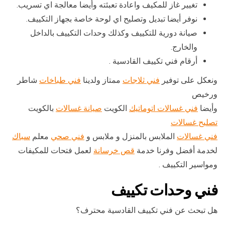
تغيير غاز للمكيف واعادة تعبئته وأيضا معالجة اي تسريب.
نوفر أيضا تبديل وتصليح اي لوحة خاصة بجهاز التكييف.
صيانة دورية للتكييف وكذلك وحدات التكييف بالداخل
والخارج.
أرقام فني تكييف القادسية .
ونعكل على توفير
فني ثلاجات
ممتاز ولدينا
فني طباخات
شاطر
ورخيص
وأيضا
فني غسالات اتوماتيك
الكويت
صيانة غسالات
بالكويت
تصليح غسالات
فني غسالات
الملابس بالمنزل و ملابس و
فني صحي
معلم
سباك
لخدمة أفضل وفرنا خدمة
قص خرسانة
لعمل فتحات للمكيفات
ومواسير التكييف .
فني وحدات تكييف
هل تبحث عن فني تكييف القادسية محترف؟