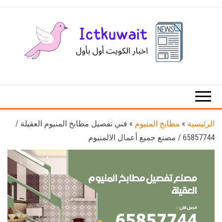
Ski
t
th
conten
اخبار
اخبار
الكويت
تكنولوجيا
المعلومات
والاتصالات
الرئيسية
»
مطابخ المنيوم
»
فني تفصيل مطابخ المنيوم العقيلة /
65857744 / مصنع جميع أعمال الالمنيوم