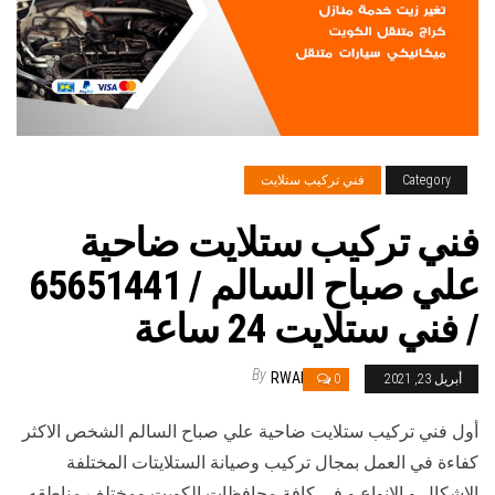
Category
فني تركيب ستلايت
فني تركيب ستلايت ضاحية
علي صباح السالم / 65651441
/ فني ستلايت 24 ساعة
By
RWAN
أبريل 23, 2021
0
أول فني تركيب ستلايت ضاحية علي صباح السالم الشخص الاكثر
كفاءة في العمل بمجال تركيب وصيانة الستلايتات المختلفة
الاشكال و الانواع و في كافة محافظات الكويت ومختلف مناطقه