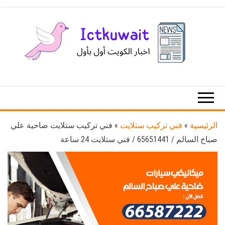
Ski
t
th
conten
اخبار
اخبار
الكويت
تكنولوجيا
المعلومات
والاتصالات
الرئيسية
»
فني تركيب ستلايت
»
فني تركيب ستلايت ضاحية علي
صباح السالم / 65651441 / فني ستلايت 24 ساعة