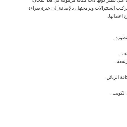
 التي تتميز كونها ذات مكانة مرموقة في هذا المجال،
ح اعطالها.
تطورة .
ف .
تفعة .
ة الزبائن .
الكويت .