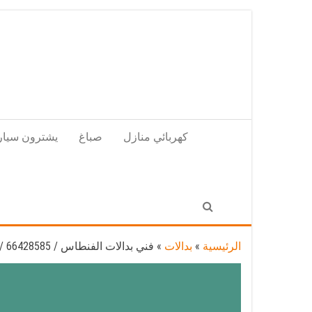
Skip
to
the
content
كهربائي منازل
صباغ
يشترون سيار
الرئيسية
»
بدالات
»
فني بدالات الفنطاس / 66428585 / متخصص تركيب صيانة بدالات الفنطاس