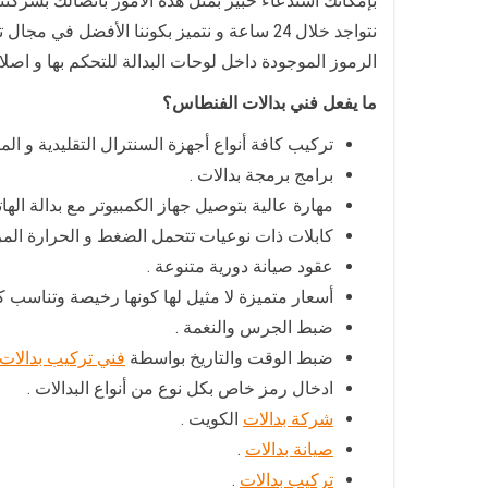
بإمكانك استدعاء خبير بمثل هذه الأمور باتصالك بشركتنا
نتواجد خلال 24 ساعة و نتميز بكوننا الأفضل في مجال تركيب السنترالات وبرمجتها ، بالإضافة إلى خبرة بقراءة
الرموز الموجودة داخل لوحات البدالة للتحكم بها و اصلا
ما يفعل فني بدالات الفنطاس؟
تركيب كافة أنواع أجهزة السنترال التقليدية و الم
برامج برمجة بدالات .
مهارة عالية بتوصيل جهاز الكمبيوتر مع بدالة الهات
كابلات ذات نوعيات تتحمل الضغط و الحرارة المر
عقود صيانة دورية متنوعة .
أسعار متميزة لا مثيل لها كونها رخيصة وتناسب كاف
ضبط الجرس والنغمة .
ضبط الوقت والتاريخ بواسطة
فني تركيب بدالات
ادخال رمز خاص بكل نوع من أنواع البدالات .
شركة بدالات
الكويت .
صيانة بدالات
.
تركيب بدالات
.