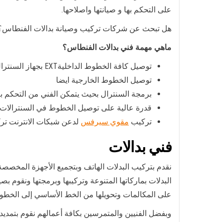
على التحكم بها و صيانتها واصلاحها.
هل تبحث عن شركات تركيب وصيانة بدالات الفنطاس؟ لا 
ماهي مهمة فني بدالات الفنطاس؟
توصيل كافة الخطوط الداخليةEXT بجهاز السنترال.
توصيل الخطوط الخارجية ايضا
برمجة السنترال بحيث يتمكن الفني من التحكم به
قدرة عالية على توصيل الخطوط في السنترالات ذا
تركيب
مقوي سيرفس
لدعن شبكات الانترنت ت
فني بدالات
نقدم بتركيب البدلات الهاتف وبتجميع الأجهزة المخصصة ل
البدلات بماركاتها المتنوعة وتركيبها وبرمجتها ونقوم ب
على المكالمات وتحويلها من الخط الأساسي إلى الخطوط 
وبفضل الفنيين والمتمرسين بكافة أعمالهم نقوم بتمديد dsl لجميع الشركات، ونوفر كافة الأنواع من البدلات منها