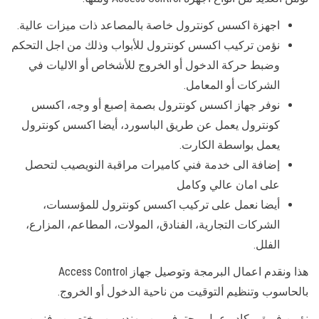
اجهزة اكسس كونترول خاصة بالمصاعد ذات ميزات عالية.
نؤمن تركيب اكسس كونترول للأبواب وذلك من اجل التحكم
وضبط حركة الدخول أو الخروج للأشخاص أو الاليات في
الشركات أو المعامل.
نوفر جهاز اكسس كونترول بصمة إصبع أو وجه، اكسس
كونترول يعمل عن طريق الباسورد، أيضا اكسس كونترول
يعمل بواسطة الكارت.
إضافة الى خدمة فني كاميرات مراقبة النويصيب لتحصل
على امان عالي وكامل
أيضا نعمل على تركيب اكسس كونترول للمؤسسات،
الشركات التجارية، الفنادق، المولات، المطاعم، المزارع،
الفلل.
هذا ونقدم اعمال البرمجة وتوصيل جهاز Access Control
بالحاسوب وتنظيم التوقيت من ناحية الدخول أو الخروج.
نؤمن فريق وكادر عمل محترف من مهندسين مختصين وفنيين