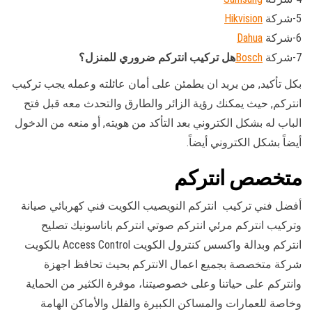
5-شركة
Hikvision
6-شركة
Dahua
7-شركة
Bosch
هل تركيب انتركم ضروري للمنزل؟
بكل تأكيد, من يريد ان يطمئن على أمان عائلته وعمله يجب تركيب
انتركم, حيث يمكنك رؤية الزائر والطارق والتحدث معه قبل فتح
الباب له بشكل الكتروني بعد التأكد من هويته, أو منعه من الدخول
أيضاً بشكل الكتروني أيضاً.
متخصص انتركم
أفضل فني تركيب انتركم النويصيب الكويت فني كهربائي صيانة
وتركيب انتركم مرئي انتركم صوتي انتركم باناسونيك تصليح
انتركم وبدالة واكسس كنترول الكويت Access Control بالكويت
شركة متخصصة بجميع اعمال الانتركم بحيث تحافظ اجهزة
وانتركم على حياتنا وعلى خصوصيتنا، موفرة الكثير من الحماية
وخاصة للعمارات والمساكن الكبيرة والفلل والأماكن الهامة