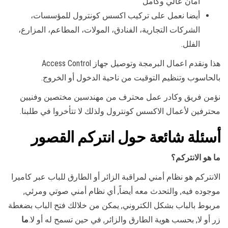
امان عالي وكامل
أيضا نعمل على تركيب اكسس كونترول للمؤسسات،
الشركات التجارية، الفنادق، المولات، المطاعم، المزارع،
الفلل.
هذا ونقدم اعمال البرمجة وتوصيل جهاز Access Control
بالحاسوب وتنظيم التوقيت من ناحية الدخول أو الخروج.
نؤمن فريق وكادر عمل محترف من مهندسين مختصين وفنيين
محترفين لأعمال الاكسس كونترول ولذلك لا تتأخروا في طلبنا.
أسئلة شائعة حول انتركم القصور
ما هو الانتركم؟
الانتركم هو نظام أمني لمراقبة الزائر أو الطارق للباب عبر كاميرا
موجوده فيه, والتحدث معه أيضاً, أي نظام أمني صوتي ومرئي,
مربوط بالباب بشكل الكتروني, يمكن من خلالك فتح الباب بضغطة
زر أو لا, بحسب هوية الطارق والزائر, في حين تسمح له أو لا.
ما