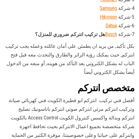
4-شركة
Samsung
5-شركة
Hikvision
6-شركة
Dahua
7-شركة
Bosch
هل تركيب انتركم ضروري للمنزل؟
بكل تأكيد, من يريد ان يطمئن على أمان عائلته وعمله يجب تركيب
انتركم, حيث يمكنك رؤية الزائر والطارق والتحدث معه قبل فتح
الباب له بشكل الكتروني بعد التأكد من هويته, أو منعه من الدخول
أيضاً بشكل الكتروني أيضاً.
متخصص انتركم
أفضل فني تركيب انتركم ابو فطيرة الكويت فني كهربائي صيانة
وتركيب انتركم مرئي انتركم صوتي انتركم باناسونيك تصليح
انتركم وبدالة واكسس كنترول الكويت Access Control بالكويت
شركة متخصصة بجميع اعمال الانتركم بحيث تحافظ اجهزة
وانتركم على حياتنا وعلى خصوصيتنا، موفرة الكثير من الحماية