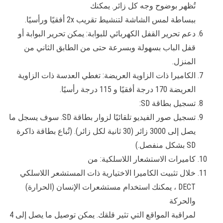
تُظهر بوضوح وجه كل زائر. يمكنك
ببساطة لمس الشاشة لتنشيط تقريب 2x أفقيًا ورأسيًا.
دعم تحرير القفل الكهربائي للبوابة: يمكن تحرير البوابة أو
قفل الباب بسهولة وبسرعة حتى من الطابق الثاني من
المنزل.
الكاميرا ذات الزاوية العريضة: تغطي العدسة ذات الزاوية
العريضة 170 درجة أفقيًا و 115 درجة رأسيًا.
تسجيل بطاقة SD:
تسجيل صور الفيديو تلقائيًا لزوار بطاقة SD. سوف يسجل ما
يصل إلى 3000 زائر (30 ثانية لكل زائر). (تُباع بطاقة ذاكرة
SD بشكل منفصل.)
كاميرات الاستشعار اللاسلكية: من
خلال تثبيت الكاميرا الاختيارية ذات المستشعر اللاسلكي
DECT ، يمكنك استخدام مستشعرات الإنسان (الحرارة)
والحركة
لمراقبة المواقع التي تثير قلقك. يمكن توصيل ما يصل إلى 4