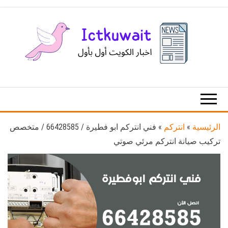
Ski
t
th
conten
اخبار
اخبار
الكويت
تكنولوجيا
المعلومات
والاتصالات
الرئيسية
»
انتركم
»
فني انتركم ابو فطيرة / 66428585 / متخصص
تركيب صيانة انتركم مرئي صوتي