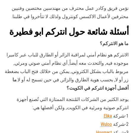
نؤمن فريق وكادر عمل محترف من مهندسين مختصين وفنيين
محترفين لأعمال الاكسس كونترول ولذلك لا تتأخروا في طلبنا.
أسئلة شائعة حول انتركم ابو فطيرة
ما هو الانتركم؟
الانتركم هو نظام أمني لمراقبة الزائر أو الطارق للباب عبر كاميرا
موجوده فيه, والتحدث معه أيضاً, أي نظام أمني صوتي ومرئي,
مربوط بالباب بشكل الكتروني, يمكن من خلالك فتح الباب بضغطة
زر أو لا, بحسب هوية الطارق والزائر, في حين تسمح له أو لا.
ما
أفضل أجهزة انتركم في الكويت؟
يوجد الكثير من الشركات المُنتجة الممتازة التي تُصنع أجهزة
انتركم صوتية ومرئية في الكويت, ولكن أفضلها هي:
1-شركة
Elika
2-شركة
Wuloo
3-شركة
Hosmart