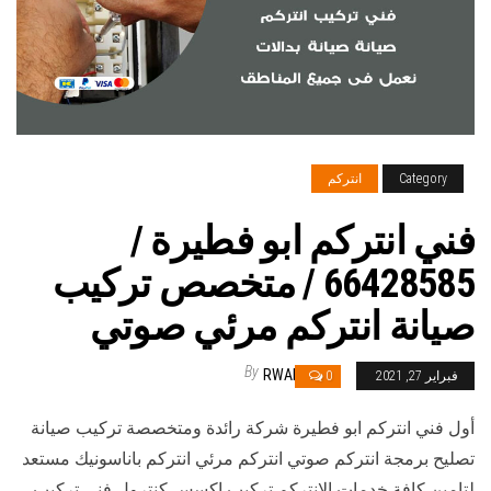
Category
انتركم
فني انتركم ابو فطيرة /
66428585 / متخصص تركيب
صيانة انتركم مرئي صوتي
By
RWAN
فبراير 27, 2021
0
أول فني انتركم ابو فطيرة شركة رائدة ومتخصصة تركيب صيانة
تصليح برمجة انتركم صوتي انتركم مرئي انتركم باناسونيك مستعد
لتامين كافة خدمات الانتركم تركيب اكسس كنترول فني تركيب