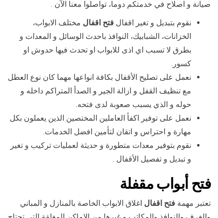
صيانة و اصلاح في خدمتكم دوما، تواصلوا معنا الآن .
نقوم بتبديل و تغير اقفال
فتح اقفال
مختلف الابواب،
الخزانات، الشبابيك، النوافذ باحدث الوسائل و المعدات و
بطرق لا تسبب اي اذى للابواب او تحدث فيها حدوش او
كسور.
نعمل على تصليح الأقفال بكافة انواعها مهما كان نوع العطل
مع تنظيف القفل و ازالة الجير و الصدأ المتراكم داخله و
حوله و الذي يسبب صعوبة لدى فتحه.
نعمل على توفير اكفأ العاملين المختصين الذين يعملون بكل
مهارة و احتراس و اتقان لتأمين افضل الخدمات.
نقوم بتوفير معدات متطورة و حديثة لعمليات تركيب و تغير
و تبديل و تفصيل الأقفال .
فتح
أبواب مقفلة
تعتبر مهمة
فتح اقفال
اغلاق الابواب الخاصة بالمنازل و المباني
والغرف والنوافذ والمكاتب و غيرها من الاماكن المغلقة التي تحتاج