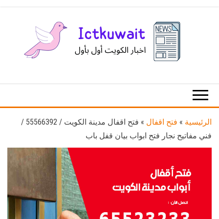
Ski
t
th
conten
اخبار
اخبار
الكويت
تكنولوجيا
المعلومات
والاتصالات
الرئيسية
»
فتح اقفال
»
فتح اقفال مدينة الكويت / 55566392 /
فني مفاتيح نجار فتح ابواب بيان قفل باب