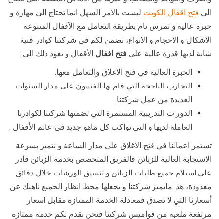
الى
فتح اقفال الكويت
ليست بالامر السهل انما تحتاج الى مهارة و
خبرة عالية و تمرس تام بطريقة التعامل مع الأقفال المتنوعة
الاشكال و الاحجام و الانواع، نضمن لكم في شركتنا كوادر فنية
شابة لديها قدرة عالية على
فتح اقفال
الأقفال و يعود ذلك الى:
الخبرة العالية في فتح الاغلاق والتعامل معها.
التجارب الناجحة التي قام بها الفنييون على مدار السنوات
العديدة من عمل شركتنا.
الدورات التدريبية المستمرة التي تضمنها شركتنا لكوادرنا
العاملة لديها و التي تواكب كل ماهو جديد في عالم الأقفال .
تستمر اعمالنا في فتح الاغلاق على مدار الساعة و نتميز بسرعة
الاستجابة العالية للزبائن فالفريق المتخصص بخدمة الزبائن قادر
على استلام جميع طلبات الزبائن و تنسيق الورشات خلال دقائق
معدودة، هذا مايميز شركتنا و يجعلها محط انظار الجميع ناهيك عن
أسعارنا التي لا تصدق فمعادلة الخدمة الممتازة مقابل اسعار
مرتفعة ملغية من قواميس شركتنا فنحن نقدم لكم خدمة ممتازة