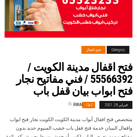
Category
فتح اقفال
فتح اقفال مدينة الكويت /
55566392 / فني مفاتيح نجار
فتح ابواب بيان قفل باب
By
RWAN
فبراير 28, 2021
0
متخصص فتح اقفال أبواب مدينة الكويت الكويت نجار فتح ابواب
واقفال البيبان خدمة فتح قفل باب خشب المنيوم حديد بدون
مفتاح وبدون تعرض الباب لكسر أو خدش بسيط نحن شركة رائدة