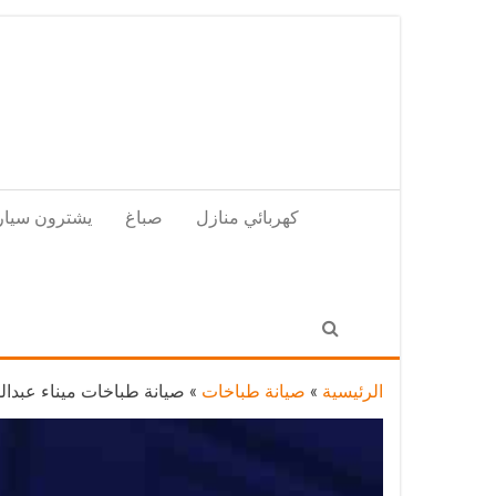
Skip
to
the
content
كهربائي منازل
صباغ
يشترون سيار
الرئيسية
»
صيانة طباخات
»
صيانة طباخات ميناء عبدالله / 98548488 / فني تصليح طباخات ميناء عبدال