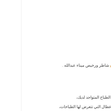
شاطر ورخيص ميناء عبدالله .
طباخ المتواجد لديك،
أعطال التي تتعرض لها الطباخات،