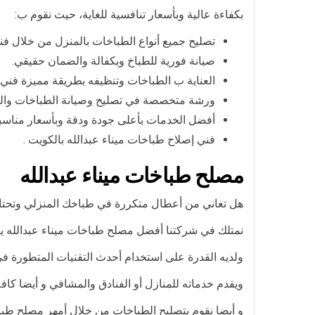
بكفاءة عالية وبأسعار تنافسية للغاية، حيث نقوم ب:
تصليح جميع أنواع الطباخات بالمنزل من خلال ف
صيانة فورية للطباخ وبكفالة والضمان حقيقي.
العناية ب الطباخات وتنظيفه بطريقة مميزة فن
ورشة متخصصة في تصليح وصيانة الطباخات والتي
أفضل الخدمات بأعلى جودة ودقة وبأسعار مناسب
فني إصلاح طباخات ميناء عبدالله بالكويت .
مصلح طباخات ميناء عبدالله
هل تعاني من أعطال متكررة في طباخك المنزلي وتحت
نمتلك في شركتنا أفضل مصلح طباخات ميناء عبدالله يعم
ولديه القدرة على استخدام أحدث التقنيات المتطورة ف
ويقدم خدماته للمنازل أو الفنادق والمشافي و أيضا كاف
و أيضا نقوم بتصليح الطباخات من خلال أمهر مصلح طبا