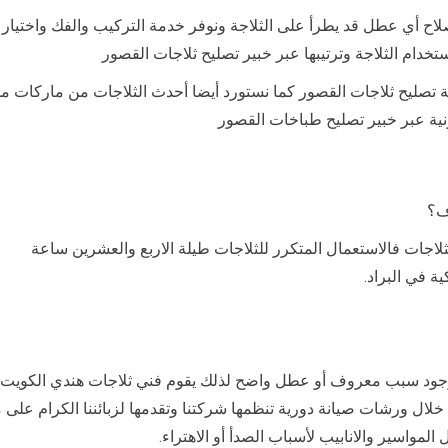
لاح أي عطل قد يطرأ على الثلاجة ونوفر خدمة التركيب والفك واختيار 
خدام الثلاجة وترتيبها عبر خبير تصليح ثلاجات القصور
ح ثلاجات القصور كما نستورد أيضا أحدث الثلاجات من ماركات مختلفة
ونية عبر خبير تصليح طباخات القصور
ف؟
اجات فالاستعمال المتكرر للثلاجات طيلة الاربع والعشرين ساعة
ة في البراد.
ن وجود سبب معروف أو عطل واضح لذلك يقوم فني ثلاجات هندي الكويت
خلال ورشات صيانة دورية تنظمها شركتنا وتقدمها لزبائننا الكرام على م
لمواسير والانابيب لأسباب الصدأ أو الاهتراء.