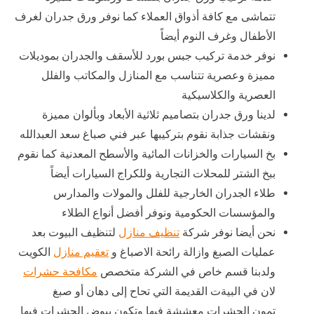
تتماشى مع كافة أذواق العملاء كما نوفر ورق جدران لغرف
الأطفال وغرف النوم أيضاً
نوفر خدمة تركيب جبس بورد للأسقف والجدران بموديلات
مميزة وعصرية تتناسب مع المنازل والمكاتب والفلل
العصرية والكلاسيكية
لدينا ورق جدران بتصاميم ثلاثية الأبعاد وبألوان مميزة
ونقشات جذابة نقوم بتركيبها عبر فني صباغ سعد العبدالله
بخ السيارات والخزانات المائية والأسطح المعدنية كما نقوم
ببخ الشتر للمحلات التجارية وللكراج السيارات أيضاً
طلاء الجدران الخارجية للفلل والمولات والمدارس
والمؤسسات الحكومية ونوفر أفضل أنواع الطلاء
نحن أيضا نوفر شركة
تنظيف منازل
لتنظيف البيوت بعد
عمليات الصبغ وازالة رائحة الاصباغ و
تعقيم منازل
الكويت
ولدبنا قسم خاص في الشركة متخصص
مكافحة حشرات
لان في البيةت القديمة التي تحاح إلى دهان أو صبغ
تمون الحشرات معششة فيها وتكون بيوض الحشرات فيها