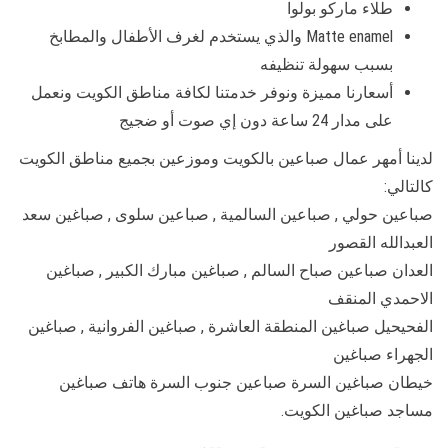
طلاء ماركو بولوا
Matte enamel والذي يستخدم لغرف الأطفال والمطابخ
بسبب سهولة تنظيفه
أسعارنا مميزة ونوفر خدمتنا لكافة مناطق الكويت ونعمل
على مدار 24 ساعة دون إي صوت أو ضجيج
لدينا أمهر عمال صباعين بالكويت وموزعين بجميع مناطق الكويت
كالتالي:
صباعين حولي , صباعين السالمية , صباعين سلوى , صباغين سعد
العبدالله القصور
العدان صباعين صباح السالم , صباغين مبارك الكبير , صباغين
الاحمدي المنقف
الفحيحيل صباغين المنطقة العاشرة , صباغين الفروانية , صباغين
الجهراء صباغين
خيطان صباغين السرة صباعين جنوب السرة هاتف صباغين
مساجد صباغين الكويت.