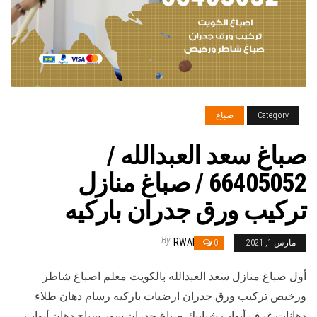
Category
صباغ
صباغ سعد العبدالله /
66405052 / صباغ منازل
تركيب ورق جدران باركيه
By
RWAN
مارس 1, 2021
0
أول صباغ منازل سعد العبدالله بالكويت معلم اصباغ شاطر
ورخيص تركيب ورق جدران ارضيات باركيه رسام دهان طلاء
دهانات غرف أبواب شبابيك صباغ جدران سور سياج دهان أبواب