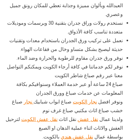
العبدالله وبألوان مميزة وجذابة تعطي للمكان رونق جميل
وعصري.
نستخدم رولات وراق جدران بتقنية 3D وبرسمات وموديلات
متعددة تناسب كافة الأذواق.
نعمل على تركيب ورق الجدران باستخدام معدات وتقنيات
حديثة ليصبح بشكل متساو وخال من فقاعات الهواء.
نوفر ورق جدران مقاوم للرطوبة والحرارة وضد الماء.
نوفر لكم خدماتنا في كافة أرجاء الكويت ويمكنكم التواصل
معنا عبر رقم صباغ شاطر الكويت
صباغ 24 ساعة أو عبر خدمة العملاء وسنوافيكم بكافة
المعلومات عن خدمات صباغ وورق الجدران
ونوفر افضل
نجار الكويت
صباغ ابواب شبابيك
نجار
صباغ
خشب صباغ اثاث مكتبي صباغ غرف نوم
ولدينا عمال
نقل عفش
نقل اثاث
نقل عفش الكويت
لترحيل
العفش والاثاث اثناء عملية الدهان او الصبغ
بواسطة عمال
نقل عفش هندي
بالكويت.