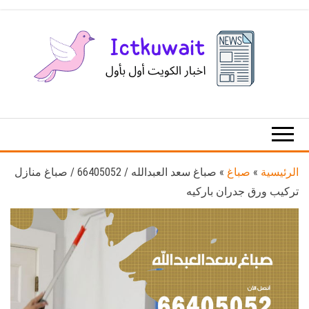
Ski
t
th
conten
اخبار
اخبار
الكويت
تكنولوجيا
المعلومات
والاتصالات
الرئيسية
»
صباغ
»
صباغ سعد العبدالله / 66405052 / صباغ منازل
تركيب ورق جدران باركيه