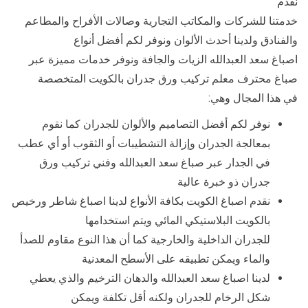
نقدم
خدمتنا للشركات والمكاتب التجارية وصالات الأفراح والمطاعم
والفنادق ولدينا أحدث الألوان ونوفر لكم أفضل أنواع
اصباغ سعد العبدالله الزيات والجافة ونوفر خدمات مميزة عبر
صباغ محترف معلم تركيب ورق جدران بالكويت المتخصصة
في هذا المجال وهي:
نوفر لكم أفضل التصاميم والألوان للجدران كما نقوم
بمعالجة الجدران وإزالة التشطيبات أو الثقوب أو أي عطب
في الجدار عبر صباغ سعد العبدالله وفني تركيب ورق
جدران ذو خبرة عالية
نقدم اصباغ الكويت بكافة الأنواع لدينا اصباغ شاطر ورخيص
بالكويت البلاستيكي المائي ويتم استخدامها
للجدران الداخلية والخارجية كما أن هذا النوع مقاوم للصدأ
والماء ويمكن تطبيقه على الأسطح المعدنية
لدينا اصباغ سعد العبدالله والدهان الترخيم والذي يعطي
شكل الرخام للجدران ولكنه أقل تكلفة ويمكن