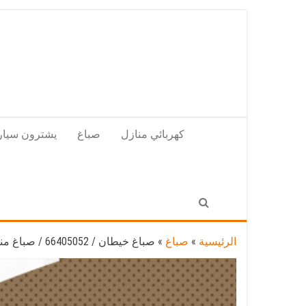
Skip
to
the
content
كهربائي منازل
صباغ
يشترون سيار
الرئيسية
»
صباغ
»
صباغ خيطان / 66405052 / صباغ منازل تركيب ورق جدران باركيه