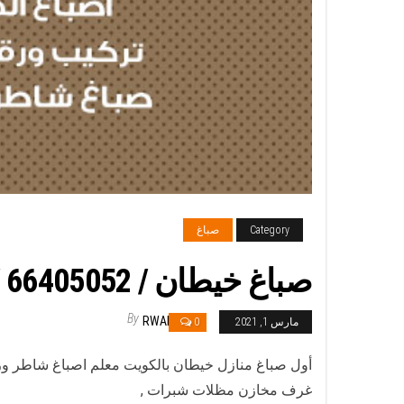
Category
صباغ
صباغ خيطان / 66405052 / صباغ منازل تركيب ورق جدران باركيه
By
RWAN
مارس 1, 2021
0
أول صباغ منازل خيطان بالكويت معلم اصباغ شاطر ور
غرف مخازن مظلات شبرات ,