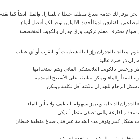
نحن نوفر لك خدمة صباغ منظقة خيطان للمنازل والفلل أيضاً كما نقدم
مطاعم والفنادق ولدينا أحدث الألوان ونوفر لكم أفضل أنواع
بر صباغ محترف معلم تركيب ورق جدران بالكويت المتخصصة
نقوم بمعالجة الجدران وإزالة التشطيبات أو الثقوب أو أي عطب
ران ذو خبرة عالية
اطر ورخيص بالكويت البلاستيكي المائي ويتم استخدامها
اوم للصدأ والماء ويمكن تطبيقه على الأسطح المعدنية
 شكل الرخام للجدران ولكنه أقل تكلفة ويمكن
الجدران الداخلية ويتميز بسهولة التنظيف ولا يتأثر بالماء
واسعة والفارغة والتي تضفي منظر أنتيكي
عات بشكل كبير ونوفر هذه الخدمة عبر فني صباغ منطقة خيطان
طي فخامة وتميز للمكان ويستخدم لصالات