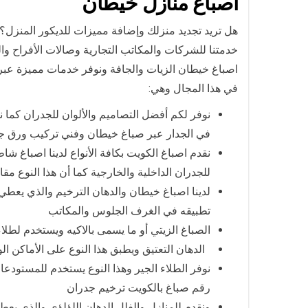
اصباغ منازل خيطان
هل تريد تجديد منزلك وإضافة مميزات للديكور المنزل؟ 
خدمتنا للشركات والمكاتب التجارية وصالات الأفراح وال
اصباغ خيطان الزيات والجافة ونوفر خدمات مميزة ع
في هذا المجال وهي:
نوفر لكم أفضل التصاميم والألوان للجدران كما 
في الجدار عبر صباغ خيطان وفني تركيب ورق جد
نقدم اصباغ الكويت بكافة الأنواع لدينا اصباغ ش
للجدران الداخلية والخارجية كما أن هذا النوع مق
لدينا اصباغ خيطان والدهان الترخيم والذي يعطي
تطبيقه في الغرف الجلوس والمكاتب
الصباغ الزيتي أو ما يسمى بالاكيه ويستخدم لطلاء 
الدهان التعتيق ويطبق هذا النوع على الأماكن ال
نوفر الطلاء الجير وهذا النوع يستخدم للمستود
رقم صباغ بالكويت ترخيم جدران
ونقدم للمنازل والفلل الدهان اللؤلؤي والذي يع