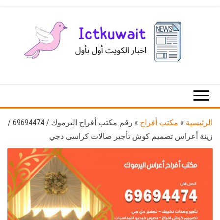
Ski
t
th
conten
اخبار
اخبار
الكويت
تكنولوجيا
المعلومات
والاتصالات
الرئيسية
»
مكتب أفراح
»
رقم مكتب أفراح اليرموك / 69694474 /
زينة أعراس تصميم كوش تأجير صالات كراسي دجي