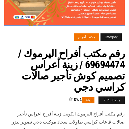
Category
مكتب أفراح
رقم مكتب أفراح اليرموك /
69694474 / زينة أعراس
تصميم كوش تأجير صالات
كراسي دجي
By
RWAN
مايو 6, 2021
0
رقم مكتب أفراح اليرموك الكويت زينة أفراح اعراس تأجير
صالات قاعات كراسي طاولات سجاد موكيت دجي تصوير ليزر