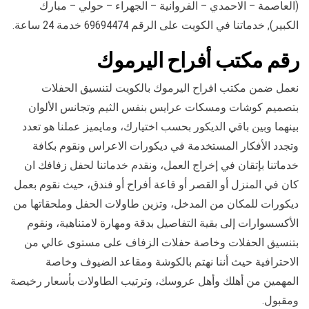
(العاصمة – الاحمدي – الفروانية – الجهراء – حولي – مبارك
الكبير), خدماتنا في الكويت على الرقم 69694474 خدمة 24 ساعة.
رقم مكتب أفراح اليرموك
نعمل ضمن مكتب افراح اليرموك بالكويت لتنسيق الحفلات
بتصميم كوشات ومسكات عرايس بنفس الثيم وتجانس الألوان
بينهما وبين باقي الديكور بحسب اختيارك، ومايميز عملنا هو تعدد
وتجدد الأفكار المستخدمة في ديكورات الاعراس ونقوم بكافة
خدماتنا بإتقان في إخراج العمل، ونقدم خدماتنا لحفل زفافك ان
كان في المنزل أو القصر أو قاعة أفراح أو فندق، حيث نقوم بعمل
ديكورات للمكان من المدخل، وتزين طاولات الحفل وملحقاتها من
الأكسسوارات إلى بقية التفاصيل بدقة ومهارة لامتناهية، ونقوم
بتنسيق الحفلات وخاصة حفلات الزفاف على مستوى عالي من
الاحترافية حيث أننا نهتم بالكوشة ومقاعد الضيوف وخاصة
المهمين من أهلك وأهل عروسك، وترتيب الطاولات بأسعار رخيصة
ومقبول.