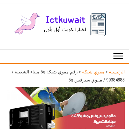
Ski
t
th
conten
اخبار
اخبار
الكويت
تكنولوجيا
المعلومات
والاتصالات
الرئيسية
»
مقوي شبكة
»
رقم مقوي شبكة 5g ميناء الشعيبة /
99384888 / مقوي سيرفس 5g