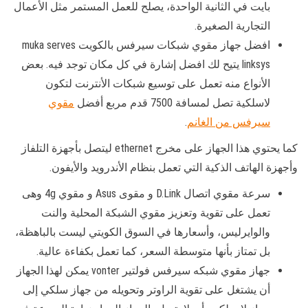
بايت في الثانية الواحدة، يصلح للعمل المستمر مثل الأعمال
التجارية الصغيرة.
افضل جهاز مقوي شبكات سيرفس بالكويت muka serves
linksys يتيح لك افضل إشارة في كل مكان توجد فيه. بعض
الأنواع منه تعمل على توسيع شبكات الأنترنت لتكون
لاسلكية تصل لمسافة 7500 قدم مربع أفضل
مقوي
سيرفس من الغانم
.
كما يحتوي هذا الجهاز على مخرج ethernet ليتصل بأجهزة التلفاز
وأجهزة الهاتف الذكية التي تعمل بنظام الأندرويد والأيفون.
سرعة مقوي اتصال D.Link و مقوى Asus و مقوي 4g وهى
تعمل على تقوية وتعزيز مقوي الشبكة المحلية والنت
والوايرليس، وأسعارها في السوق الكويتي ليست بالباهظة،
بل تمتاز بأنها متوسطة السعر، كما تعمل بكفاءة عالية.
جهاز مقوي شبكه سيرفس فولتير vonter يمكن لهذا الجهاز
أن يشتغل على تقوية الراوتر وتحويله من جهاز سلكي إلى