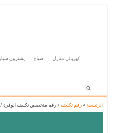
Skip
to
the
content
كهربائي منازل
صباغ
يشترون سيار
الرئيسية
»
رقم تكييف
»
رقم متخصص تكييف الوفرة / 98025055 / رقم هاتف فني تكييف مركزي