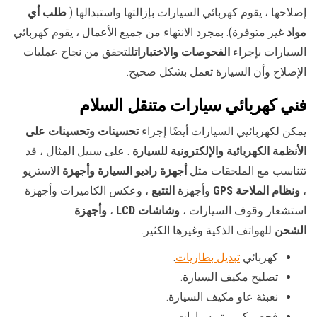
إصلاحها ، يقوم كهربائي السيارات بإزالتها واستبدالها (
طلب أي
مواد
غير متوفرة). بمجرد الانتهاء من جميع الأعمال ، يقوم كهربائي
السيارات بإجراء
الفحوصات والاختبارات
للتحقق من نجاح عمليات
الإصلاح وأن السيارة تعمل بشكل صحيح.
فني كهربائي سيارات متنقل السلام
يمكن لكهربائيي السيارات أيضًا إجراء
تحسينات وتحسينات على
الأنظمة الكهربائية والإلكترونية للسيارة
. على سبيل المثال ، قد
تتناسب مع الملحقات مثل
أجهزة راديو السيارة وأجهزة
الاستريو
،
ونظام الملاحة GPS
وأجهزة
التتبع
، وعكس الكاميرات وأجهزة
استشعار وقوف السيارات ،
وشاشات LCD
،
وأجهزة
الشحن
للهواتف الذكية وغيرها الكثير.
كهربائي
تبديل بطاريات
.
تصليح مكيف السيارة.
نعبئة عاو مكيف السيارة.
فحص كمبيوتر سيارات.