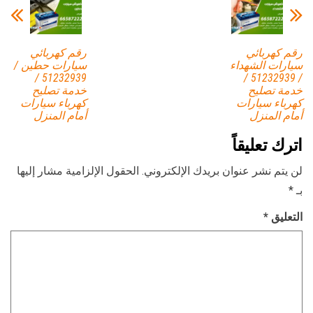
رقم كهربائي
رقم كهربائي
سيارات الشهداء
سيارات حطين /
51232939‬ /
/ 51232939‬ /
خدمة تصليح
خدمة تصليح
كهرباء سيارات
كهرباء سيارات
أمام المنزل
أمام المنزل
اترك تعليقاً
لن يتم نشر عنوان بريدك الإلكتروني.
الحقول الإلزامية مشار إليها
بـ
*
التعليق
*