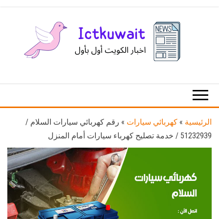
Ski
t
th
conten
اخبار
اخبار
الكويت
تكنولوجيا
المعلومات
والاتصالات
الرئيسية
»
كهربائي سيارات
»
رقم كهربائي سيارات السلام /
51232939‬ / خدمة تصليح كهرباء سيارات أمام المنزل