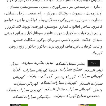
، مازدا ، مرسيدس بنز ، ميركوري ، ميني ، ميتسوبيشي نيسان ،
أولدزموبيل ، بليموث ، بونتياك ، بورش ، رام صعب ، زحل ، سليل ،
سمارت ، سوبارو ، سوزوكي ، تسلا, تويوتا ، فولكس واجن ، فولفو,
كامري, شاجر, افالون, كمارو, موستنق, كورفت, تويوتا, لاند كروزر,
برادو, دايو, فيات, سكودا, شفر, سنتافيه, سوناتا, كيا, سيراتو, فورتي,
سيدان, جلانت, صني, لانسر, سوبربان, يوكن, اسكاليد, جمس,
وانيت, كرفان, باص, هاف لوري, ترك, جاكور, جاكوار, رتج روفر,
كورولا.
تبديل بطارية سيارات
بنشر متنقل السلام
تبديل
Tags
تصليح سيارات
كراج
تواير السلام
خدمة كهربائي سيارات
كهربائي سيارات
كهربائي سيارات
كهرباء وبنشر
كهربائي
كهربائي سيارات السلام
سيارات السلام
كهربائي سيارات
كهربائي سيارات متنقل السلام
متنقل
كهربجي سيارات السلام
متخصص تصليح كهرباء سيارات
ميكانيكي سيارات السلام