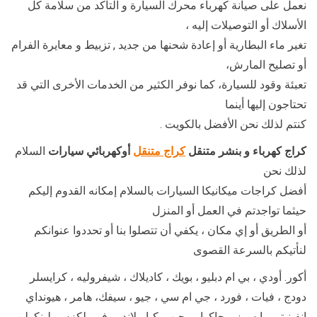
نعمل على صيانة كهرباء محرك السيارة و التأكد من سلامة كل
الأسلاك أو التوصيلات إليه ،
تغير ماء البطارية أو إعادة شحنها من جديد , تزبيط و معايرة الفرام
أو تصليح المارش،
تعبئة وقود للسيارة، كما نوفر الكثير من الخدمات الأخرى التي قد
تحتاجون إليها أينما
كنتم لذلك نحن الأفضل بالكويت .
كراج كهرباء و بنشر متنقل
كراج متنقل
أوكهربائي سيارات
السلام
لذلك نحن
أفضل كراجات ميكانيكا السيارات بالسلام إمكانه القدوم إليكم
حيثما تواجدتم في العمل أو المنزل
أو الطريق أو إي مكان ، يكفي أن تتصلوا بنا أو تحددوا عنوانكم
لنأتيكم بالسرعة القصوى
أكور. أودي ، بي ام دبليو ، بويك ، كاديلاك ، شيفروليه ، كرايسلر
دودج ، فيات ، فورد ، جي ام سي ، جيو ، سيفك، هامر ، هيونداي
إنفينيتي ، إيسوزو. جاكوار ، جيب. كيا ، لاند روفر ، لكزس, لينكولن