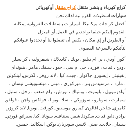
كراج كهرباء و بنشر متنقل
كراج متنقل
أوكهربائي
سيارات
اسطبلات الفروانية لذلك نحن
أفضل كراجات ميكانيكا السيارات باسطبلات الفروانية إمكانه
القدوم إليكم حيثما تواجدتم في العمل أو المنزل
أو الطريق أو إي مكان ، يكفي أن تتصلوا بنا أو تحددوا عنوانكم
لنأتيكم بالسرعة القصوى
أكور. أودي ، بي ام دبليو ، بويك ، كاديلاك ، شيفروليه ، كرايسلر
دودج ، فيات ، فورد ، جي ام سي ، جيو ، سيفك، هامر ، هيونداي
إنفينيتي ، إيسوزو. جاكوار ، جيب. كيا ، لاند روفر ، لكزس, لينكولن
، مازدا ، مرسيدس بنز ، ميركوري ، ميني ، ميتسوبيشي نيسان ،
أولدزموبيل ، بليموث ، بونتياك ، بورش ، رام صعب ، زحل ، سليل ،
سمارت ، سوبارو ، سوزوكي ، تسلا, تويوتا ، فولكس واجن ، فولفو,
كامري, شاجر, افالون, كمارو, موستنق, كورفت, تويوتا, لاند كروزر,
برادو, دايو, فيات, سكودا, شفر, سنتافيه, سوناتا, كيا, سيراتو, فورتي,
سيدان, جلانت, صني, لانسر, سوبربان, يوكن, اسكاليد, جمس,