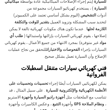
للسيارة
(يتم إجراء الإصلاحات الميكانيكية عادة بواسطة
ميكانيكي
السيارة
) ، يستخدم كهربائيو السيارات مجموعة من
أدوات
التشخيص
(اليوم بشكل أساسي تعتمد على الكمبيوتر)
لتحديد سبب المشكلة وتزويد العميل
بتقدير للوقت والتكلفة
اللازمة لحلها
. عندما تكون هناك مكونات كهربائية تالفة لا يمكن
إصلاحها ، يقوم كهربائي السيارات بإزالتها واستبدالها (
طلب أي
مواد
غير متوفرة). بمجرد الانتهاء من جميع الأعمال ، يقوم كهربائي
السيارات بإجراء
الفحوصات والاختبارات
للتحقق من نجاح عمليات
الإصلاح وأن السيارة تعمل بشكل صحيح.
فني كهربائي سيارات متنقل اسطبلات
الفروانية
يمكن لكهربائيي السيارات أيضًا إجراء
تحسينات وتحسينات على
الأنظمة الكهربائية والإلكترونية للسيارة
. على سبيل المثال ، قد
تتناسب مع الملحقات مثل
أجهزة راديو السيارة وأجهزة
الاستريو
،
ونظام الملاحة GPS
وأجهزة
التتبع
، وعكس الكاميرات وأجهزة