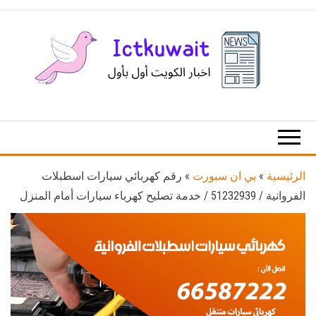
Ski
t
th
conten
اخبار
اخبار
الكويت
تكنولوجيا
المعلومات
والاتصالات
الرئيسية
»
بي ان سبورت
»
رقم كهربائي سيارات اسطبلات
الفروانية / 51232939‬ / خدمة تصليح كهرباء سيارات أمام المنزل