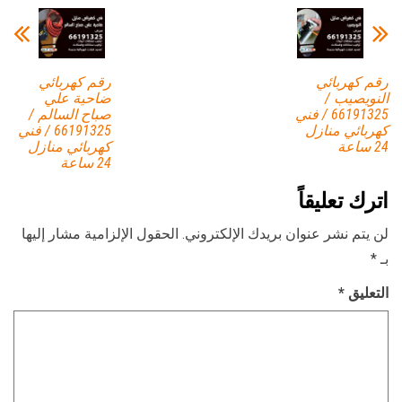
رقم كهربائي
رقم كهربائي
النويصيب /
ضاحية علي
66191325 / فني
صباح السالم /
كهربائي منازل
66191325 / فني
24 ساعة
كهربائي منازل
24 ساعة
اترك تعليقاً
لن يتم نشر عنوان بريدك الإلكتروني.
الحقول الإلزامية مشار إليها
بـ
*
التعليق
*