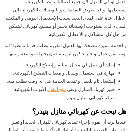
العمل أو في المنزل لأن جميع أعمالنا ترتبط بالكهرباء و
استخدامها، و قد تتعرض التمديدات و التوصيلات الكهربائية الى
أعطال عدة على المدى البعيد بسبب الإستعمال اليومي و المكثف
الشيء الذي يستوجب الإستعانة بخبير أو مصليح كهربائي ليتمكن
من حل كل المشاكل و الأعطال الكهربائية.
و لخدمة مميزة ننصحك أيها العميل الكريم بطلب خدماتنا نظرا” لما
نؤمنه من عمال و خبراء كهربائين يتمتعون بخبرات واسعة و منها :
إتقان أي عمل في مجال صيانة و إصلاح الكهرباء.
مهارة في إستعمال وسائل و معدات التصليح الكهربائية.
إستعداد تام للعمل و تقديم الخدمة في أي وقت يطلب منه.
خبير كهرباء المنازل وفني
فتح اقفال
الأبواب الكهربائية
مركز كهربائي منازل بنيدر .
هل تبحث عن كهربائي منازل بنيدر
؟
عندما نريد أن نقوم بإجراء تمديد كهربائي للمنزل الجديد أو تغير
التمديدات القديمة التالفة و الأسلاك المتآكلة فإننا يجب أن نلجأ الى