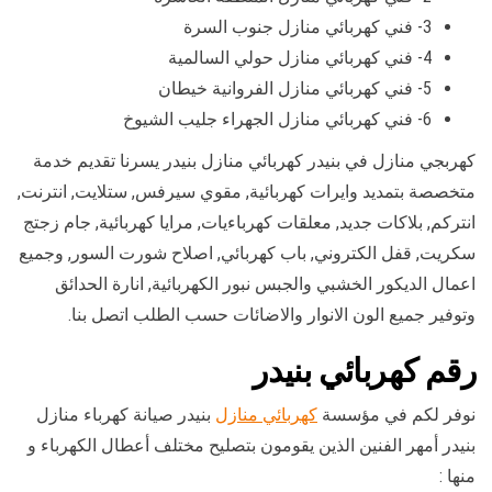
3- فني كهربائي منازل جنوب السرة
4- فني كهربائي منازل حولي السالمية
5- فني كهربائي منازل الفروانية خيطان
6- فني كهربائي منازل الجهراء جليب الشيوخ
كهربجي منازل في بنيدر كهربائي منازل بنيدر يسرنا تقديم خدمة
متخصصة بتمديد وايرات كهربائية, مقوي سيرفس, ستلايت, انترنت,
انتركم, بلاكات جديد, معلقات كهرباءيات, مرايا كهربائية, جام زجتج
سكريت, قفل الكتروني, باب كهربائي, اصلاح شورت السور, وجميع
اعمال الديكور الخشبي والجبس نبور الكهربائية, انارة الحدائق
وتوفير جميع الون الانوار والاضائات حسب الطلب اتصل بنا.
رقم كهربائي بنيدر
نوفر لكم في مؤسسة
كهربائي منازل
بنيدر صيانة كهرباء منازل
بنيدر أمهر الفنين الذين يقومون بتصليح مختلف أعطال الكهرباء و
منها :