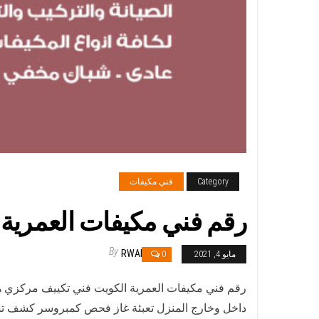
Category
فني مكيفات
رقم فني مكيفات العمرية / 98025055 / فني تكييف هندي أو باكستاني 24 
By
RWAN
مايو 4, 2021
0
داخل وخارج المنزل تعبئة غاز فحص كمبروسر كشف تسر