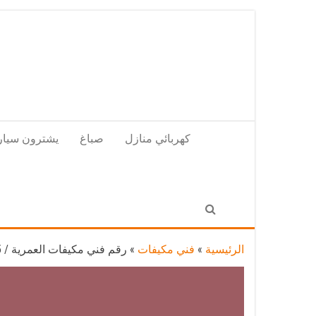
Skip
to
the
content
كهربائي منازل
صباغ
يشترون سيار
الرئيسية
»
فني مكيفات
»
رقم فني مكيفات العمرية / 98025055 / فني تكييف هندي أو باكستاني 24 ساعة