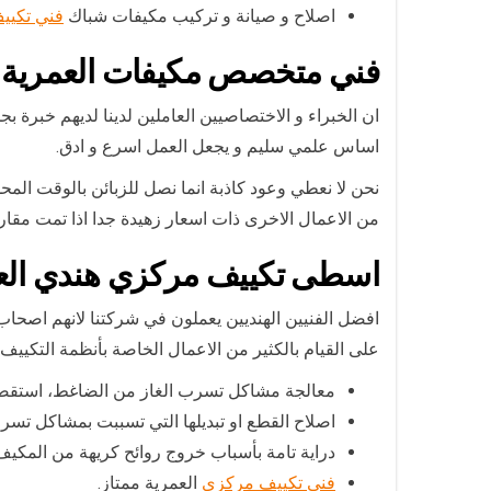
اصلاح و صيانة و تركيب مكيفات شباك
فني تكيي
فني متخصص مكيفات العمرية
ان الخبراء و الاختصاصيين العاملين لدينا لديهم خبرة
اساس علمي سليم و يجعل العمل اسرع و ادق.
نحن لا نعطي وعود كاذبة انما نصل للزبائن بالوقت الم
من الاعمال الاخرى ذات اسعار زهيدة جدا اذا تمت مقا
اسطى تكييف مركزي هندي الع
افضل الفنيين الهنديين يعملون في شركتنا لانهم اصحاب خ
على القيام بالكثير من الاعمال الخاصة بأنظمة التكييف 
معالجة مشاكل تسرب الغاز من الضاغط، استقصاء 
اصلاح القطع او تبديلها التي تسببت بمشاكل تسر
دراية تامة بأسباب خروج روائح كريهة من المكيف 
فني تكييف مركزي
العمرية ممتاز.