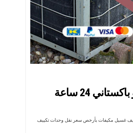
انة تكييف مركزي ووحدات التكييف تنظيف غسيل مكيفات بأرخص سعر نقل وحدات تكييف