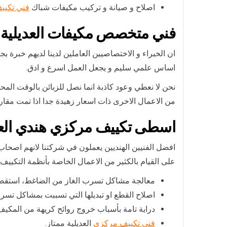
اصلاح و صيانة و تركيب مكيفات شباك
فني تكيي
فني متخصص مكيفات العديلية
ان الخبراء و الاختصاصيين العاملين لدينا لديهم خبرة
اساس علمي سليم و يجعل العمل اسرع و ادق.
نحن لا نعطي وعود كاذبة انما نصل للزبائن بالوقت الم
من الاعمال الاخرى ذات اسعار زهيدة جدا اذا تمت مقا
اسطى تكييف مركزي هندي العد
افضل الفنيين الهنديين يعملون في شركتنا لانهم اصحاب خ
على القيام بالكثير من الاعمال الخاصة بأنظمة التكييف 
معالجة مشاكل تسرب الغاز من الضاغط، استقصاء 
اصلاح القطع او تبديلها التي تسببت بمشاكل تسر
دراية تامة بأسباب خروج روائح كريهة من المكيف 
فني تكييف مركزي
العديلية ممتاز.