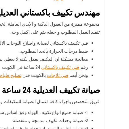
مهندس تكييف باكستاني العديلي
مجموعة مميزة من العقول الذكية و الايدي العاملة الخبي
تنفيذ العمل المطلوب و جعله يتم على اكمل وجه.
فني تكييف باكستاني لصيانة واصلاح اللوحات الا
ضبط درجات الحرارة بالحد المطلوب.
معالجة مشكلة ان المكيف يعمل لكنه لا يعطي برو
رقم
فني تكييف باكستاني
24 ساعة في الكويت
ونحن أيضا
فني ثلاجات
بالكويت فني
تصليح طباخ
صيانة تكييف العديلية
24 ساعة
فريق متخصص باجراء كافة اعمال الصيانة للمكيفات 
1- صيانة جميع انواع تكييف الهواء وفق اساس سنوي او نصف سنوي.
2- صيانة وحدات تكييف مدمجة و منفصلة.
3- صيانة انظمة التبريد باستخدام طرق و ادوات عمل حديثة.