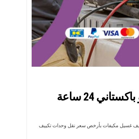
انة تكييف مركزي ووحدات التكييف تنظيف غسيل مكيفات بأرخص سعر نقل وحدات تكييف