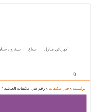
Skip
to
the
content
كهربائي منازل
صباغ
يشترون سيار
الرئيسية
»
فني مكيفات
»
رقم فني مكيفات العديلية / 98025055 / فني تكييف هندي أو باكستاني 24 ساعة