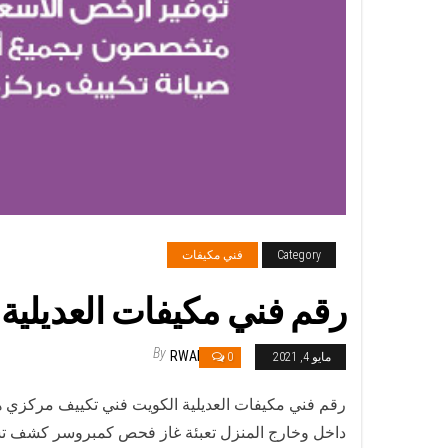
Category
فني مكيفات
رقم فني مكيفات العديلية / 98025055 / فني تكييف هندي أو باكستاني 24 
By
RWAN
مايو 4, 2021
0
داخل وخارج المنزل تعبئة غاز فحص كمبروسر كشف تسر