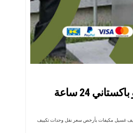
انة تكييف مركزي ووحدات التكييف تنظيف غسيل مكيفات بأرخص سعر نقل وحدات تكييف