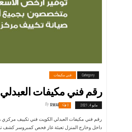
Category
فني مكيفات
رقم فني مكيفات العبدلي / 98025055 / فني تكييف هندي أو باكستاني 24 
By
RWAN
مايو 4, 2021
0
داخل وخارج المنزل تعبئة غاز فحص كمبروسر كشف تسر