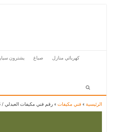
Skip
to
the
content
كهربائي منازل
صباغ
يشترون سيار
الرئيسية
»
فني مكيفات
»
رقم فني مكيفات العبدلي / 98025055 / فني تكييف هندي أو باكستاني 24 ساعة