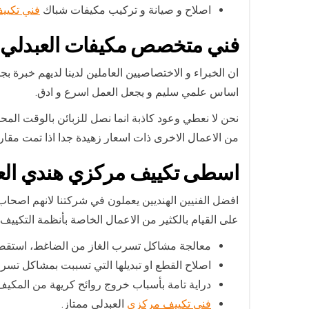
اصلاح و صيانة و تركيب مكيفات شباك
فني تكيي
فني متخصص مكيفات العبدلي
ان الخبراء و الاختصاصيين العاملين لدينا لديهم خبرة
اساس علمي سليم و يجعل العمل اسرع و ادق.
نحن لا نعطي وعود كاذبة انما نصل للزبائن بالوقت الم
من الاعمال الاخرى ذات اسعار زهيدة جدا اذا تمت مقا
اسطى تكييف مركزي هندي الع
افضل الفنيين الهنديين يعملون في شركتنا لانهم اصحاب خ
على القيام بالكثير من الاعمال الخاصة بأنظمة التكييف 
معالجة مشاكل تسرب الغاز من الضاغط، استقصاء 
اصلاح القطع او تبديلها التي تسببت بمشاكل تسر
دراية تامة بأسباب خروج روائح كريهة من المكيف 
فني تكييف مركزي
العبدلي ممتاز.