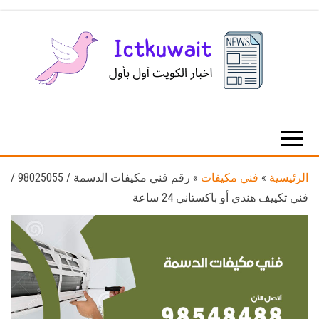
Ski
t
th
conten
اخبار
اخبار
الكويت
تكنولوجيا
المعلومات
والاتصالات
الرئيسية
»
فني مكيفات
»
رقم فني مكيفات الدسمة / 98025055 /
فني تكييف هندي أو باكستاني 24 ساعة