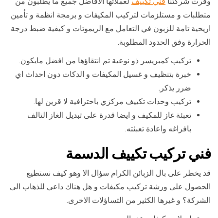
وفرت شركتنا
فني تكييف
لعملائها الافاضل جميع ما يطلبون من
متطلبات و مستلزمات لتركيب المكيفات و برمجة انظمة و تأمين
اريحية تامة للزبون في التعامل مع الريموتات و كيفية ضبط درجة
الحرارة وفق الحدود المطلوبة.
تركيب كمبريسر ذو نوعية تم انتقاؤها من افضل مايكون.
خبرة بتنظيف و غسيل المكيفات و الدكات دون احداث اي
ضرر يذكر.
تركيب وحدات تكييف مركزي باحترافية لا قرين لها.
تعبئة غاز للمكيف و ايضا قدرة على تبديل الغاز التالف
بافراغه واعادة تعبئته.
فني تركيب تكييف الدسمة
قد يخطر على بال الزبائن الكرام سؤال الا وهو كيف نستطيع
الحصول على ورشة تركيب مكيفات و هل هناك داعي للذهاب الى
الشركة؟ و غيرها الكثير من التساؤلات الاخرى.