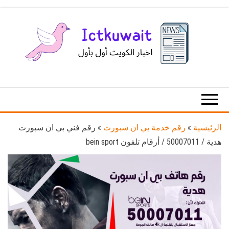
Ski
t
th
conten
اخبار
اخبار
الكويت
تكنولوجيا
المعلومات
والاتصالات
الرئيسية
»
رقم خدمة بي ان سبورت
»
رقم فني بي ان سبورت
هدية / 50007011 / أرقام تلفون bein sport