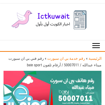
Ski
t
th
conten
اخبار
اخبار
الكويت
تكنولوجيا
المعلومات
والاتصالات
الرئيسية
»
رقم خدمة بي ان سبورت
»
رقم فني بي ان سبورت
ميناء عبدالله / 50007011 / أرقام تلفون bein sport