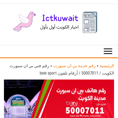
Ski
t
th
conten
اخبار
اخبار
الكويت
تكنولوجيا
المعلومات
والاتصالات
الرئيسية
»
رقم خدمة بي ان سبورت
»
رقم فني بي ان سبورت
الكويت / 50007011 / أرقام تلفون bein sport