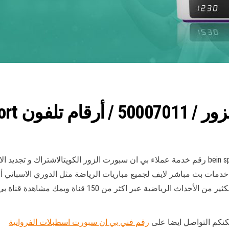
 bein sport
رقم فني بي ان سبورت الزور الكويت أرقام تلفون bein sport رقم خدمة عملاء بي ان سبورت الزور 
خدمات بث مباشر لايف لجميع مباريات الرياضة مثل الدوري الاسباني أو 
أمم أوروبا أو أمم أفريقيا أمم أسيا والدوري الالماني والكث
مكنكم التواصل ايضا على
رقم فني بي ان سبورت اسطبلات الفروانية