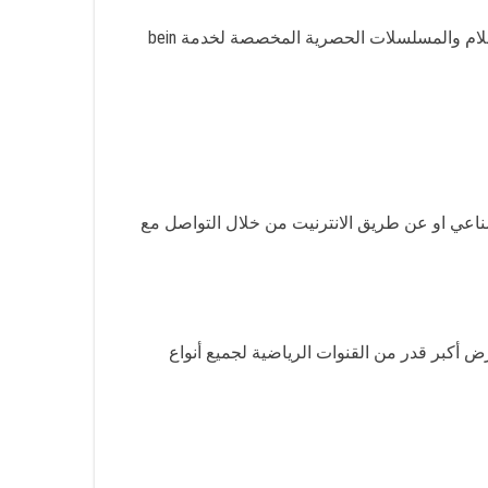
هل تريدون مشاهدة برامجكم المفضلة؟ نحن نوفر لكم خدمة بين سبورت الكويت لمشاهدة أقوى البرامج الترفيهية وأحدث الأفلام والمسلسلات الحصرية المخصصة لخدمة bein
ناعي او عن طريق الانترنيت من خلال التواصل مع
شاق الرياضة وتريد مشاهدة أحدث المباريات والسباقات؟ نحن نقدم لكم هذه الخدمة المميزة عبر bein sport لعرض أكبر قدر من القنوات الرياضية لجميع أنواع