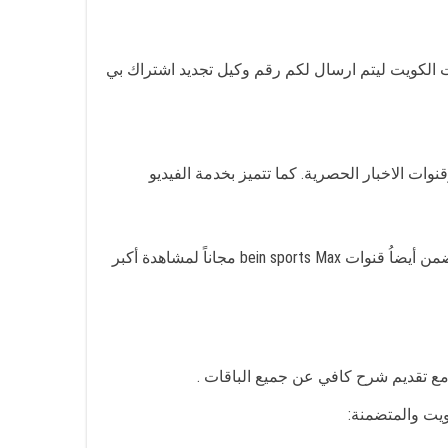
 الكويت ليتم ارسال لكم رقم وكيل تجديد اشتراك بي
ت الأطفال وقنوات الاخبار الحصرية. كما تتميز بخدمة الفيديو
باقة ايليت بكافة مزايا حيث تتضمن 90 قناة متنوعة تتضمن الرياضة والأفلام والمسلسلات والدراما وقنوات الأطفال وتتضمن أيضاُ قنوات bein sports Max مجاناً لمشاهدة أكبر
ع تقديم شرح كافي عن جميع الباقات .
يت والمتضمنة: