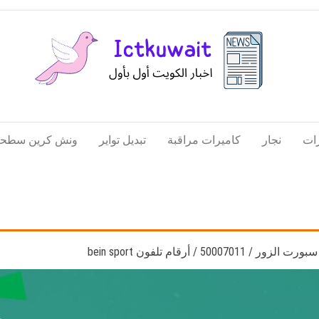
اخبار
اخبار
الكويت
تكنولوجيا
ات
نجار
كاميرات مراقبة
تبديل تواير
ونش كرين سطحة
المعلومات
والاتصالات
50007 / أرقام تلفون bein sport